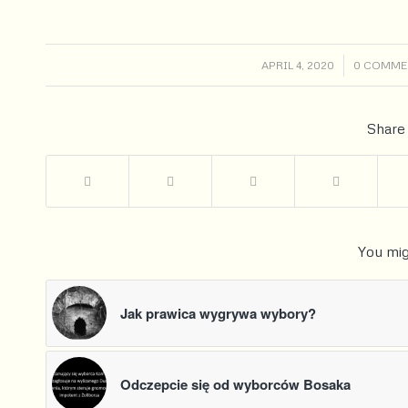
/
/
APRIL 4, 2020
0 COMME
Share 
You mig
Jak prawica wygrywa wybory?
Odczepcie się od wyborców Bosaka