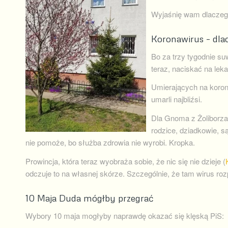
Wyjaśnię wam dlaczego.
Koronawirus – dla
Bo za trzy tygodnie s
teraz, naciskać na leka
Umierających na korona
umarli najbliźsi.
Dla Gnoma z Żoliborza 
rodzice, dziadkowie, sąs
nie pomoże, bo służba zdrowia nie wyrobi. Kropka.
Prowincja, która teraz wyobraża sobie, że nic się nie dzieje (
odczuje to na własnej skórze. Szczególnie, że tam wirus roz
10 Maja Duda mógłby przegrać
Wybory 10 maja mogłyby naprawdę okazać się klęską PiS: