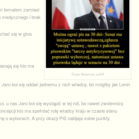
ym tematem zamiast
u medycznego i brak
chać się w głos
ierają się kto ma
Czego Senat nie zrobił
aro boi się oddać jednemu z nich władzę, bo mógłby jak Lenin
 u nas Jaro boi się wystąpić w tej roli, bo nawet zwolennicy
koncepcji kto ma spełniać rolę władcy kraju w czasie stanu
anę o wyborach. A przy okazji PiS nabijaja sobie punkty.