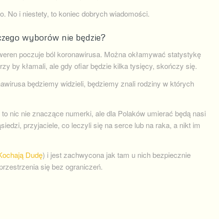
 No i niestety, to koniec dobrych wiadomości.
czego wyborów nie będzie?
uweren poczuje ból koronawirusa. Można okłamywać statystykę
rzy by kłamali, ale gdy ofiar będzie kilka tysięcy, skończy się.
wirusa będziemy widzieli, będziemy znali rodziny w których
to nic nie znaczące numerki, ale dla Polaków umierać będą nasi
iedzi, przyjaciele, co leczyli się na serce lub na raka, a nikt im
Kochają Dudę
) i jest zachwycona jak tam u nich bezpiecznie
przestrzenia się bez ograniczeń.