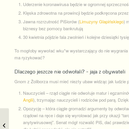
Uderzenie koronawirusa będzie w ogromnej sprzecznoś
Klęska zdrowotna na prowincji będzie podkręcona przez
Jawna rozrzutność PiSiorów (
Limuzyny Glapińskiego
) 
biznesy bez pomocy bankrutują
30 kwietnia pójdzie fala zwolnień i kolejne dziesiątki tysi
To mogłoby wywołać wku*w wystarczający do nie wygrania p
ma ryzykować?
Dlaczego jeszcze nie odwołali? – jaja z obywateli
Gnom z Żoliborza musi mieć niezły ubaw widząc jak ludzie p
Nauczycieli – rząd ciągle nie odwołuje matur i egzamin
Anglii
), trzymając nauczycieli i rodziców pod parą. Dzię
Opozycję – która ciągle gromadzi argumenty by odwołać
rządowi na ręce i daje się wyrolować jak przy okazji “tar
anytywirusowej”. Senat mógł rozwalić PiS, dać prawdz
O etyce oglądania słoni