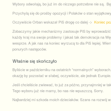
Wybory odwołają, bo już im do niczego potrzebne nie są. Bę
Przychylą się do prośby opozycji i Polaków o stan wyjątkowy
Oczywiście Orban wskazał PiS drogę co dalej ->
Koniec po
Zobaczymy jakie mechanizmy zastosuje PiS by wprowadzić to
każdy kraj ma swoje problemy i jakaś tak demokracja na Wę
wesprze. A jak nas na koniec wyrzucą to dla PiS lepiej. Wiem
ponurych następców.
Właśnie się skończyło
Byliście w październiku na ostatnich “normalnych” wyborach
okazję by pozostać w słabej, oczywiście, ale jednak Europie
Jeśli chcieliście zwiewać, to już za późno, przynajmniej w ta
Tego wyboru już nie mamy, bo nas nie wpuszczą. Sorry.
Najbardziej mi szkoda moich dzieciaków. Szans na rozwój w