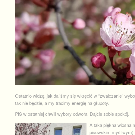
Ostatnio widzę, jak daliśmy się wkręcić w “zwalczanie” w
tak nie będzie, a my tracimy energię na głupoty.
PiS w ostatniej chwili wybory odwoła. Dajcie sobie spokój.
A taka piękna wiosna n
pisowskim myśliwym) l