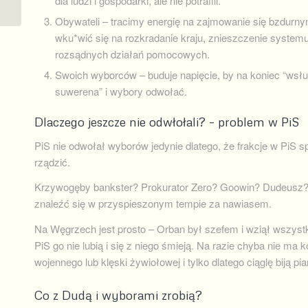
dla ludzi i gospodarki, ale nie potrafili.
Obywateli – tracimy energię na zajmowanie się bzdurn
wku*wić się na rozkradanie kraju, znieszczenie system
rozsądnych działań pomocowych.
Swoich wyborców – buduje napięcie, by na koniec “wsłu
suwerena” i wybory odwołać.
Dlaczego jeszcze nie odwłołali? – problem w PiS
PiS nie odwołał wyborów jedynie dlatego, że frakcje w PiS sp
rządzić.
Krzywogęby bankster? Prokurator Zero? Goowin? Dudeusz? J
znaleźć się w przyspieszonym tempie za nawiasem.
Na Węgrzech jest prosto – Orban był szefem i wziął wszystko,
PiS go nie lubią i się z niego śmieją. Na razie chyba nie ma 
wojennego lub klęski żywiołowej i tylko dlatego ciąglę biją pi
Co z Dudą i wyborami zrobią?