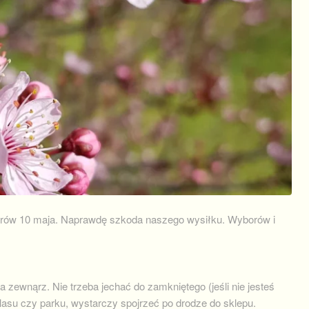
yborów 10 maja. Naprawdę szkoda naszego wysiłku. Wyborów i
a zewnąrz. Nie trzeba jechać do zamkniętego (jeśli nie jesteś
asu czy parku, wystarczy spojrzeć po drodze do sklepu.