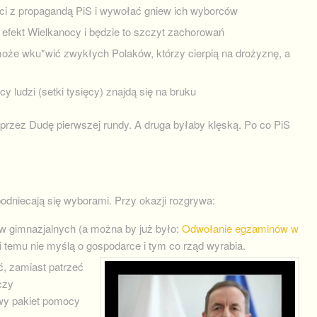
ci z propagandą PiS i wywołać gniew ich wyborców
 efekt Wielkanocy i będzie to szczyt zachorowań
może wku*wić zwykłych Polaków, którzy cierpią na drożyznę, a
ęcy ludzi (setki tysięcy) znajdą się na bruku
rzez Dudę pierwszej rundy. A druga byłaby klęską. Po co PiS
odniecają się wyborami. Przy okazji rozgrywa:
ów gimnazjalnych (a można by już było:
Odwołanie egzaminów w
ki temu nie myślą o gospodarce i tym co rząd wyrabia.
, zamiast patrzeć
czy
iwy pakiet pomocy