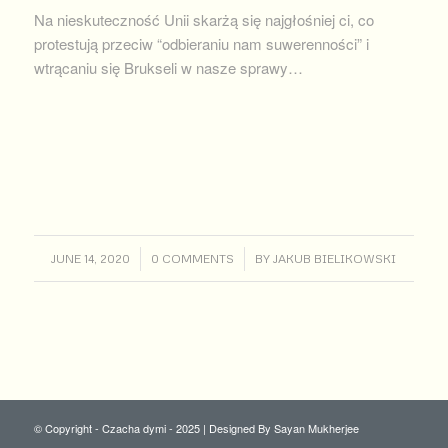
Na nieskuteczność Unii skarżą się najgłośniej ci, co
protestują przeciw “odbieraniu nam suwerenności” i
wtrącaniu się Brukseli w nasze sprawy…
/
/
JUNE 14, 2020
0 COMMENTS
BY
JAKUB BIELIKOWSKI
© Copyright - Czacha dymi - 2025 | Designed By
Sayan Mukherjee