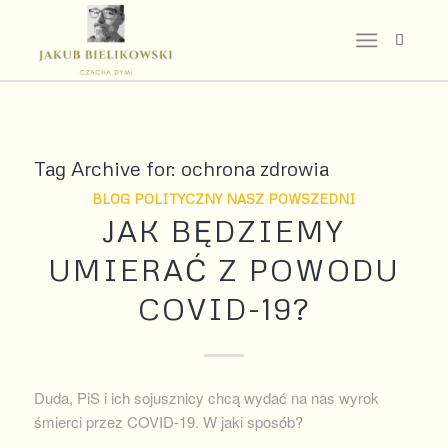
Tag Archive for:
ochrona zdrowia
BLOG POLITYCZNY NASZ POWSZEDNI
JAK BĘDZIEMY
UMIERAĆ Z POWODU
COVID-19?
Duda, PiS i ich sojusznicy chcą wydać na nas wyrok
śmierci przez COVID-19. W jaki sposób?