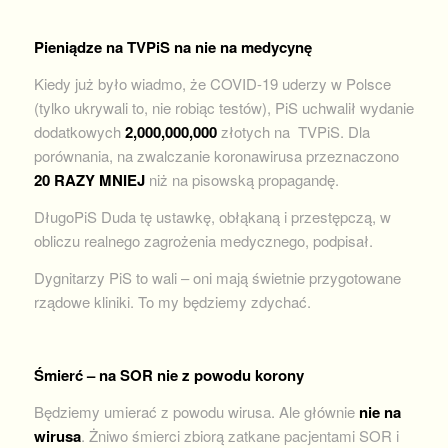
Pieniądze na TVPiS na nie na medycynę
Kiedy już było wiadmo, że COVID-19 uderzy w Polsce
(tylko ukrywali to, nie robiąc testów), PiS uchwalił wydanie
dodatkowych
2,000,000,000
złotych na TVPiS. Dla
porównania, na zwalczanie koronawirusa przeznaczono
20 RAZY MNIEJ
niż na pisowską propagandę.
DługoPiS Duda tę ustawkę, obłąkaną i przestępczą, w
obliczu realnego zagrożenia medycznego, podpisał.
Dygnitarzy PiS to wali – oni mają świetnie przygotowane
rządowe kliniki. To my będziemy zdychać.
Śmierć – na SOR nie z powodu korony
Będziemy umierać z powodu wirusa. Ale głównie
nie na
wirusa
. Żniwo śmierci zbiorą zatkane pacjentami SOR i