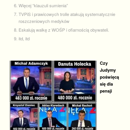
Więcej “klauzuli sumienia”
TVPiS i prawicowych trolle atakują systematycznie
roszczeniowych medyków
Eskalują walkę z WOŚP i ofiarnością obywateli.
itd, itd
Czy
Judymy
poświęcą
się dla
pensji