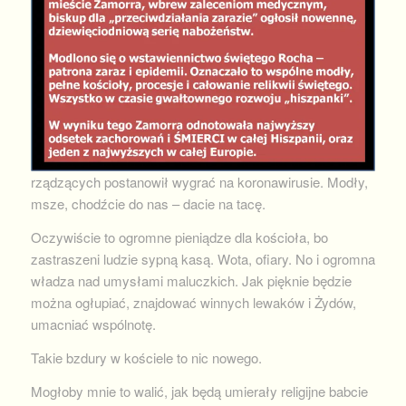
rządzących postanowił wygrać na koronawirusie. Modły,
msze, chodźcie do nas – dacie na tacę.
Oczywiście to ogromne pieniądze dla kościoła, bo
zastraszeni ludzie sypną kasą. Wota, ofiary. No i ogromna
władza nad umysłami maluczkich. Jak pięknie będzie
można ogłupiać, znajdować winnych lewaków i Żydów,
umacniać wspólnotę.
Takie bzdury w kościele to nic nowego.
Mogłoby mnie to walić, jak będą umierały religijne babcie