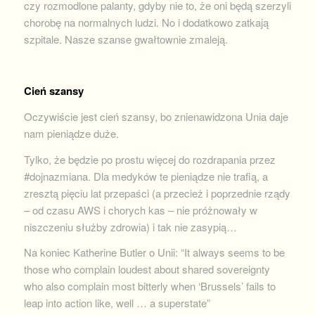
czy rozmodlone palanty, gdyby nie to, że oni będą szerzyli
chorobę na normalnych ludzi. No i dodatkowo zatkają
szpitale. Nasze szanse gwałtownie zmaleją.
Cień szansy
Oczywiście jest cień szansy, bo znienawidzona Unia daje
nam pieniądze duże.
Tylko, że będzie po prostu więcej do rozdrapania przez
#dojnazmiana. Dla medyków te pieniądze nie trafią, a
zresztą pięciu lat przepaści (a przecież i poprzednie rządy
– od czasu AWS i chorych kas – nie próżnowały w
niszczeniu służby zdrowia) i tak nie zasypią…
Na koniec Katherine Butler o Unii: “It always seems to be
those who complain loudest about shared sovereignty
who also complain most bitterly when ‘Brussels’ fails to
leap into action like, well … a superstate”