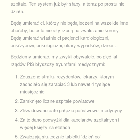
szpitale. Ten system już był słaby, a teraz po prostu nie
działa.
Będą umierać ci, którzy nie będą leczeni na wszelkie inne
choroby, bo ostatnie siły rzucą na zwalczanie korony.
Będą umierać właśnie ci pacjenci kardiologiczni,
cukrzycowi, onkologiczni, ofiary wypadków, dzieci…
Będziemy umierać, my zwykli obywatele, bo pięć lat
rządów PiS błyszczy tryumfami medycznymi:
Zduszono strajku rezydentów, lekarzy, którym
zachciało się zarabiać 3 lub nawet 4 tysiące
miesięcznie
Zamknięto liczne szpitale powiatowe
Zlikwidowano całe gałęzie państwowej medycyny
Za to dano podwyżki dla kapelanów szpitalnych i
więcej księży na etatach
Zwalczają skutecznie tabletki “dzień po”