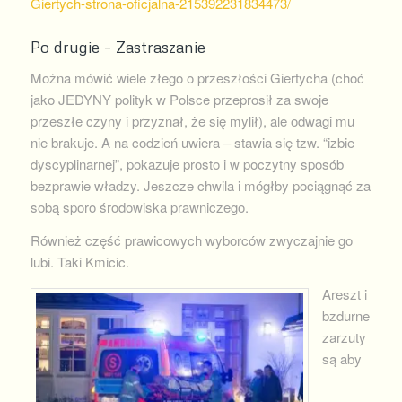
Giertych-strona-oficjalna-215392231834473/
Po drugie – Zastraszanie
Można mówić wiele złego o przeszłości Giertycha (choć
jako JEDYNY polityk w Polsce przeprosił za swoje
przeszłe czyny i przyznał, że się mylił), ale odwagi mu
nie brakuje. A na codzień uwiera – stawia się tzw. “izbie
dyscyplinarnej”, pokazuje prosto i w poczytny sposób
bezprawie władzy. Jeszcze chwila i mógłby pociągnąć za
sobą sporo środowiska prawniczego.
Również część prawicowych wyborców zwyczajnie go
lubi. Taki Kmicic.
Areszt i
bzdurne
zarzuty
są aby