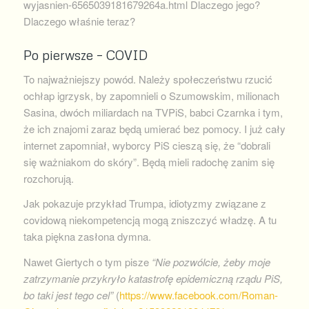
wyjasnien-6565039181679264a.html Dlaczego jego?
Dlaczego właśnie teraz?
Po pierwsze – COVID
To najważniejszy powód. Należy społeczeństwu rzucić
ochłap igrzysk, by zapomnieli o Szumowskim, milionach
Sasina, dwóch miliardach na TVPiS, babci Czarnka i tym,
że ich znajomi zaraz będą umierać bez pomocy. I już cały
internet zapomniał, wyborcy PiS cieszą się, że “dobrali
się ważniakom do skóry”. Będą mieli radochę zanim się
rozchorują.
Jak pokazuje przykład Trumpa, idiotyzmy związane z
covidową niekompetencją mogą zniszczyć władzę. A tu
taka piękna zasłona dymna.
Nawet Giertych o tym pisze
“Nie pozwólcie, żeby moje
zatrzymanie przykryło katastrofę epidemiczną rządu PiS,
bo taki jest tego cel”
(
https://www.facebook.com/Roman-