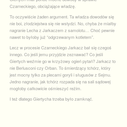
Czarneckiego, obciążające władzę.
To oczywiście żaden argument. Ta władza dowodów się
nie boi, złodziejstwa się nie wstydzi. No, chyba że miałby
nagranie Lecha z Jarkaczem z samolotu… Choć pewnie
nawet to byłoby już “odgrzewanym kotletem”.
Lecz w procesie Czarneckiego Jarkacz bał się czegoś
innego. Co jeśli jemu przyjdzie zeznawać? Co jeśli
Giertych weźmie go w krzyżowy ogień pytań? Jarkacz to
nie Berlusconi czy Orban. To śmierdzący tchórz, który
jest mocny tylko za plecami goryli i sługusów z Sejmu.
Jedno nagranie, jak tchórz rozpada się na sali sądowej
mogłoby całkowicie ośmieszyć reżim.
I też dlatego Giertycha trzeba było zamknąć.