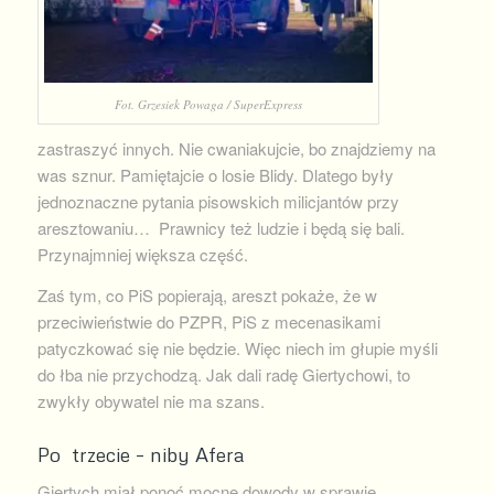
Fot. Grzesiek Powaga / SuperExpress
zastraszyć innych. Nie cwaniakujcie, bo znajdziemy na
was sznur. Pamiętajcie o losie Blidy. Dlatego były
jednoznaczne pytania pisowskich milicjantów przy
aresztowaniu… Prawnicy też ludzie i będą się bali.
Przynajmniej większa część.
Zaś tym, co PiS popierają, areszt pokaże, że w
przeciwieństwie do PZPR, PiS z mecenasikami
patyczkować się nie będzie. Więc niech im głupie myśli
do łba nie przychodzą. Jak dali radę Giertychowi, to
zwykły obywatel nie ma szans.
Po trzecie – niby Afera
Giertych miał ponoć mocne dowody w sprawie